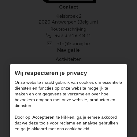
Contact
Kielsbroek 2
2020 Antwerpen (Belgium)
Routebeschrijving
+32 3 248 48 11
info@kunnig.be
Navigatie
Activiteiten
Nieuws
Wij respecteren je privacy
Over Kunnig
Onze website maakt gebruik van cookies om essentiële
Vacatures
diensten en functies op onze website mogelijk te
Veelgestelde vragen
maken en om gegevens te verzamelen over hoe
bezoekers omgaan met onze website, producten en
Contact
diensten.
Volg ons
Door op ‘Accepteren’ te klikken, ga je ermee akkoord
dat we deze tools voor reclame en analyse gebruiken
en ga je akkoord met ons cookiebeleid.
Gebruiksvoorwaarden & privacybeleid B2B